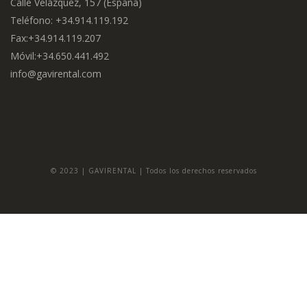
Calle Velázquez, 157 (España)
Teléfono: +34.914.119.192
Fax:+34.914.119.207
Móvil:+34.650.441.492
info@gavirental.com
© 2023 | GAVIRENTAL | Todos los derechos reservados