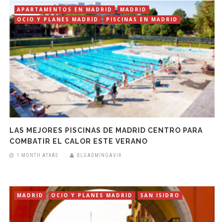
APARTAMENTOS EN MADRID
MADRID
OCIO Y PLANES MADRID
PISCINAS EN MADRID
LAS MEJORES PISCINAS DE MADRID CENTRO PARA
COMBATIR EL CALOR ESTE VERANO
1 MONTH ATRÁS
BLGADMINGAVIR
MADRID
OCIO Y PLANES MADRID
SAN ISIDRO