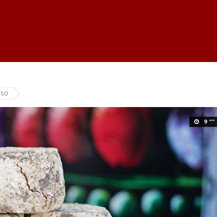
ESO
9 “