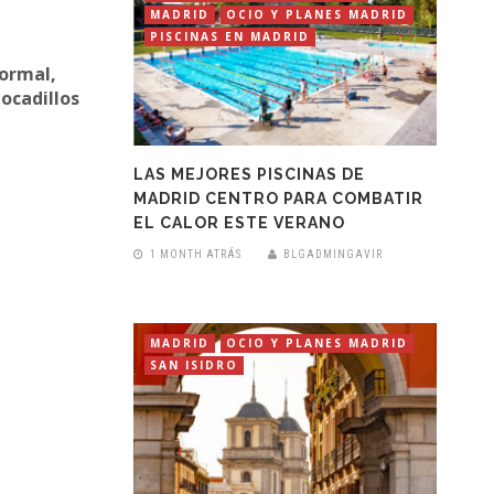
MADRID
OCIO Y PLANES MADRID
PISCINAS EN MADRID
ormal,
ocadillos
LAS MEJORES PISCINAS DE
MADRID CENTRO PARA COMBATIR
EL CALOR ESTE VERANO
1 MONTH ATRÁS
BLGADMINGAVIR
MADRID
OCIO Y PLANES MADRID
SAN ISIDRO