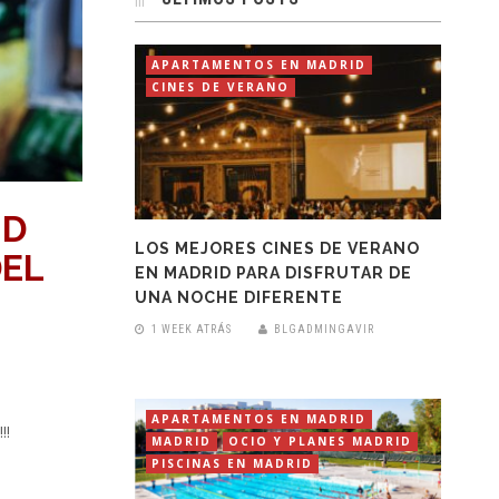
APARTAMENTOS EN MADRID
CINES DE VERANO
ID
LOS MEJORES CINES DE VERANO
DEL
EN MADRID PARA DISFRUTAR DE
UNA NOCHE DIFERENTE
1 WEEK ATRÁS
BLGADMINGAVIR
APARTAMENTOS EN MADRID
!!!
MADRID
OCIO Y PLANES MADRID
PISCINAS EN MADRID