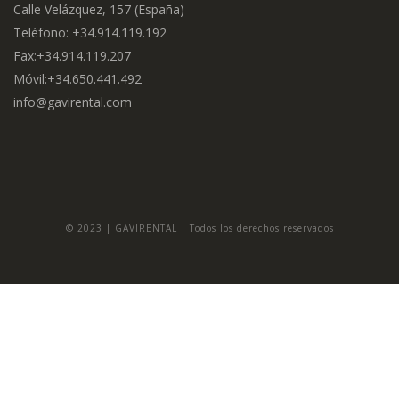
Calle Velázquez, 157 (España)
Teléfono: +34.914.119.192
Fax:+34.914.119.207
Móvil:+34.650.441.492
info@gavirental.com
© 2023 | GAVIRENTAL | Todos los derechos reservados