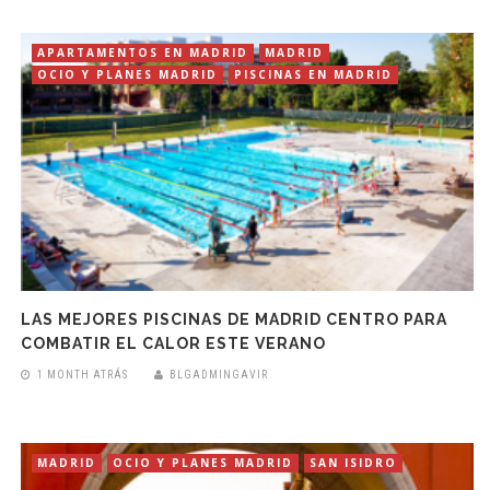
APARTAMENTOS EN MADRID
MADRID
OCIO Y PLANES MADRID
PISCINAS EN MADRID
LAS MEJORES PISCINAS DE MADRID CENTRO PARA
COMBATIR EL CALOR ESTE VERANO
1 MONTH ATRÁS
BLGADMINGAVIR
MADRID
OCIO Y PLANES MADRID
SAN ISIDRO