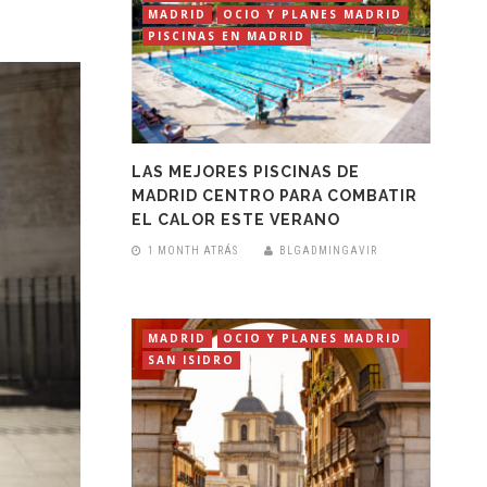
MADRID
OCIO Y PLANES MADRID
PISCINAS EN MADRID
LAS MEJORES PISCINAS DE
MADRID CENTRO PARA COMBATIR
EL CALOR ESTE VERANO
1 MONTH ATRÁS
BLGADMINGAVIR
MADRID
OCIO Y PLANES MADRID
SAN ISIDRO