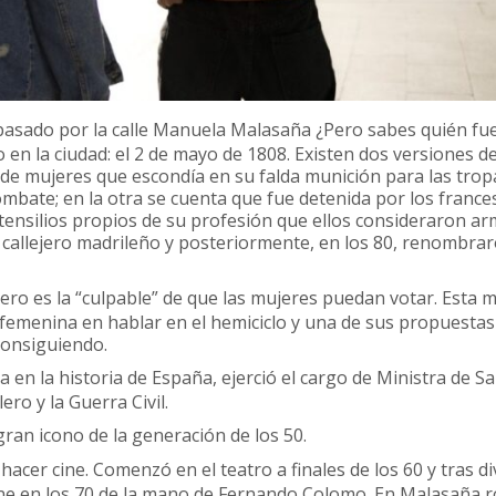
pasado por la calle Manuela Malasaña ¿Pero sabes quién fue
en la ciudad: el 2 de mayo de 1808. Existen dos versiones de
 de mujeres que escondía en su falda munición para las trop
bate; en la otra se cuenta que fue detenida por los france
tensilios propios de su profesión que ellos consideraron ar
 el callejero madrileño y posteriormente, en los 80, renombrar
ero es la “culpable” de que las mujeres puedan votar. Esta 
z femenina en hablar en el hemiciclo y una de sus propuesta
consiguiendo.
a en la historia de España, ejerció el cargo de Ministra de S
ro y la Guerra Civil.
ran icono de la generación de los 50.
hacer cine. Comenzó en el teatro a finales de los 60 y tras d
 cine en los 70 de la mano de Fernando Colomo. En Malasaña r