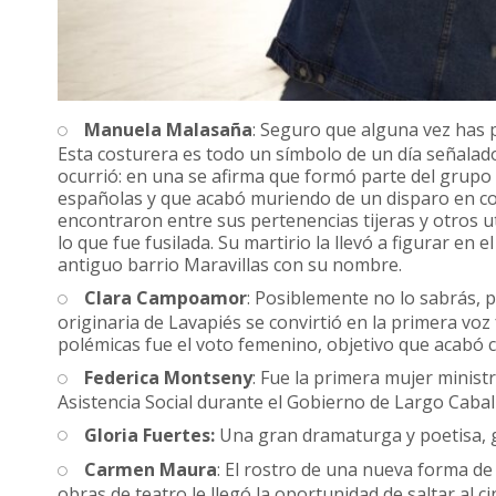
Manuela Malasaña
: Seguro que alguna vez has 
Esta costurera es todo un símbolo de un día señalado 
ocurrió: en una se afirma que formó parte del grupo
españolas y que acabó muriendo de un disparo en com
encontraron entre sus pertenencias tijeras y otros u
lo que fue fusilada. Su martirio la llevó a figurar en
antiguo barrio Maravillas con su nombre.
Clara Campoamor
: Posiblemente no lo sabrás, p
originaria de Lavapiés se convirtió en la primera vo
polémicas fue el voto femenino, objetivo que acabó 
Federica Montseny
: Fue la primera mujer ministr
Asistencia Social durante el Gobierno de Largo Caballe
Gloria Fuertes:
Una gran dramaturga y poetisa, g
Carmen Maura
: El rostro de una nueva forma de 
obras de teatro le llegó la oportunidad de saltar al