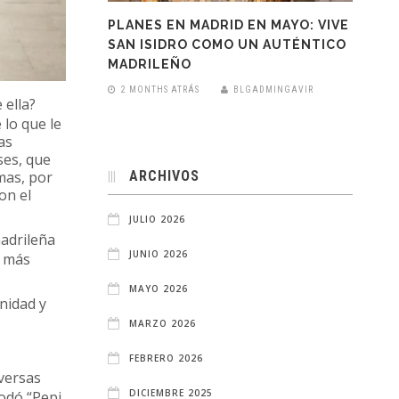
PLANES EN MADRID EN MAYO: VIVE
SAN ISIDRO COMO UN AUTÉNTICO
MADRILEÑO
2 MONTHS ATRÁS
BLGADMINGAVIR
 ella?
 lo que le
as
ses, que
ARCHIVOS
mas, por
on el
JULIO 2026
madrileña
JUNIO 2026
s más
MAYO 2026
anidad y
MARZO 2026
FEBRERO 2026
iversas
DICIEMBRE 2025
odó “Pepi,