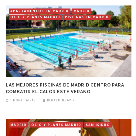
APARTAMENTOS EN MADRID
MADRID
OCIO Y PLANES MADRID
PISCINAS EN MADRID
LAS MEJORES PISCINAS DE MADRID CENTRO PARA
COMBATIR EL CALOR ESTE VERANO
1 MONTH ATRÁS
BLGADMINGAVIR
MADRID
OCIO Y PLANES MADRID
SAN ISIDRO