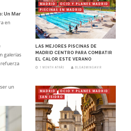
MADRID
OCIO Y PLANES MADRID
PISCINAS EN MADRID
o: Un Mar
ra en
é
LAS MEJORES PISCINAS DE
MADRID CENTRO PARA COMBATIR
n galerías
EL CALOR ESTE VERANO
 refuerza
1 MONTH ATRÁS
BLGADMINGAVIR
 ser un
MADRID
OCIO Y PLANES MADRID
SAN ISIDRO