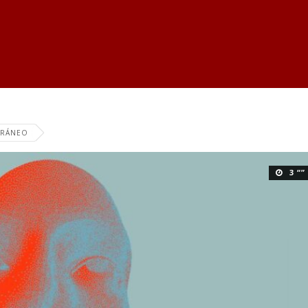
ORÁNEO
3 “