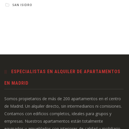
SAN ISIDRO
ESPECIALISTAS EN ALQUILER DE APARTAMENTOS
EN MADRID
Somos propietarios de más de 200 apartamentos en el centro
de Madrid. Un alquiler directo, sin intermediarios ni comisiones.
Contamos con edificios completos, ideales para grupos y
empresas. Nuestros apartamentos están totalmente
equipados y amueblados con interiores de calidad y mobiliario