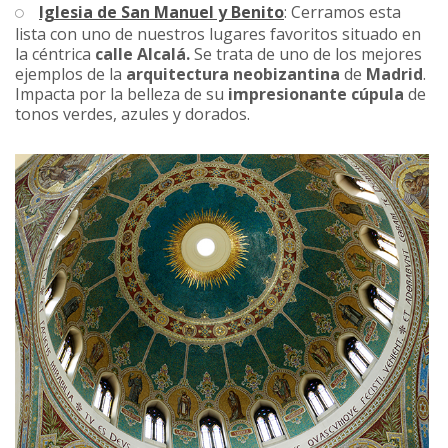
Iglesia de San Manuel y Benito
: Cerramos esta
lista con uno de nuestros lugares favoritos situado en
la céntrica
calle Alcalá.
Se trata de uno de los mejores
ejemplos de la
arquitectura neobizantina
de
Madrid
.
Impacta por la belleza de su
impresionante cúpula
de
tonos verdes, azules y dorados.