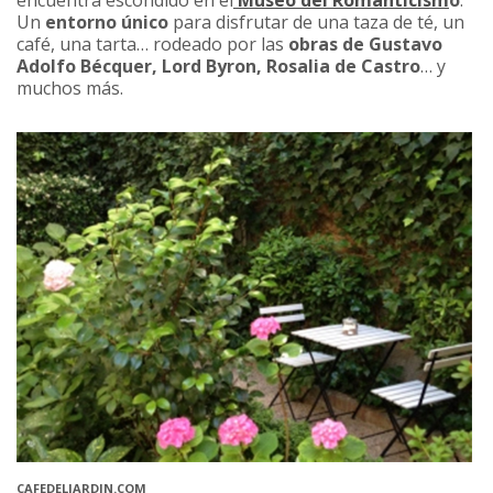
Un
entorno único
para disfrutar de una taza de té, un
café, una tarta… rodeado por las
obras de Gustavo
Adolfo Bécquer, Lord Byron, Rosalia de Castro
… y
muchos más.
CAFEDELJARDIN.COM