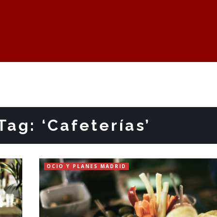
Tag: ‘Cafeterías’
OCIO Y PLANES MADRID