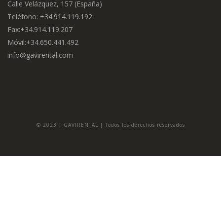
Calle Velázquez, 157 (España)
Teléfono: +34.914.119.192
Fax:+34.914.119.207
Móvil:+34.650.441.492
info@gavirental.com
© 2023 | GAVIRENTAL | Todos los derechos reservados