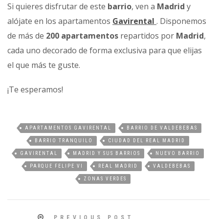
Si quieres disfrutar de este
barrio
, ven a
Madrid
y
alójate en los apartamentos
Gavirental
. Disponemos
de más de
200 apartamentos
repartidos por
Madrid
,
cada uno decorado de forma exclusiva para que elijas
el que más te guste.
¡Te esperamos!
APARTAMENTOS GAVIRENTAL
BARRIO DE VALDEBEBAS
BARRIO TRANQUILO
CIUDAD DEL REAL MADRID
GAVIRENTAL
MADRID Y SUS BARRIOS
NUEVO BARRIO
PARQUE FELIPE VI
REAL MADRID
VALDEBEBAS
ZONAS VERDES
PREVIOUS POST