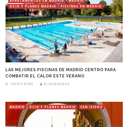
APARTAMENTOS EN MADRID
MADRID
OCIO Y PLANES MADRID
PISCINAS EN MADRID
LAS MEJORES PISCINAS DE MADRID CENTRO PARA
COMBATIR EL CALOR ESTE VERANO
1 MONTH ATRÁS
BLGADMINGAVIR
MADRID
OCIO Y PLANES MADRID
SAN ISIDRO